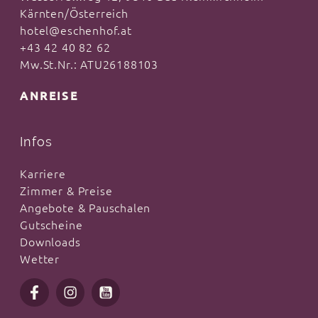
Kärnten/Österreich
Kosmetikspiegel, WC (getrennt), Flachbild-
hotel@eschenhof.at
Sat-TV, Radio, WLAN, Schreibtisch,
+43 42 40 82 62
Zimmersafe, Wintergarten.
Mw.St.Nr.: ATU26188103
ANREISE
Badetasche mit Bade- und Saunatücher, für
die Zeit Ihres Aufenthalts, Bademantel an
der Rezeption erhältlich.
Infos
ACHTUNG: Hunde nur auf direkte Anfrage
Karriere
erlaubt!
Zimmer & Preise
Angebote & Pauschalen
Gutscheine
Downloads
Wetter