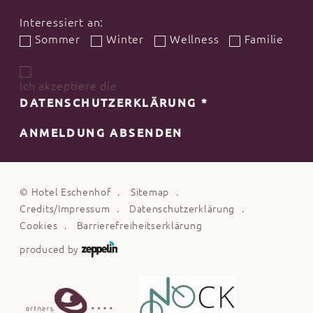
Interessiert an:
Sommer
Winter
Wellness
Familie
Ich akzeptiere die
DATENSCHUTZERKLÄRUNG
*
ANMELDUNG ABSENDEN
©
Hotel Eschenhof
Sitemap
Credits/Impressum
Datenschutzerklärung
Cookies
Barrierefreiheitserklärung
produced by