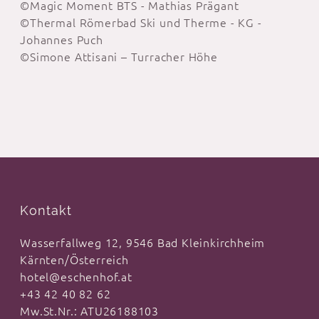
©Magic Moment BTS - Mathias Prägant
©Thermal Römerbad Ski und Therme - KG -
Johannes Puch
©Simone Attisani – Turracher Höhe
Kontakt
Wasserfallweg 12, 9546 Bad Kleinkirchheim
Kärnten/Österreich
hotel@eschenhof.at
+43 42 40 82 62
Mw.St.Nr.: ATU26188103