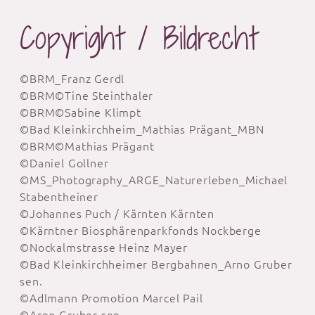
Copyright / Bildrecht
©BRM_Franz Gerdl
©BRM©Tine Steinthaler
©BRM©Sabine Klimpt
©Bad Kleinkirchheim_Mathias Prägant_MBN
©BRM©Mathias Prägant
©Daniel Gollner
©MS_Photography_ARGE_Naturerleben_Michael
Stabentheiner
©Johannes Puch / Kärnten Kärnten
©Kärntner Biosphärenparkfonds Nockberge
©Nockalmstrasse Heinz Mayer
©Bad Kleinkirchheimer Bergbahnen_Arno Gruber
sen.
©Adlmann Promotion Marcel Pail
©Arno Gruber sen.