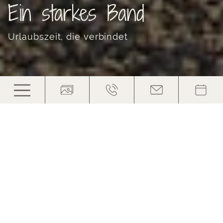
Ein starkes Band
Urlaubszeit, die verbindet
Nur du und ich
Ein gelungener Singleurlaub mit
Kind(ern) in Kärnten
Haushalt, Kindergarten, Schule – im
Singleurlaub
mit Kind in Kärnten
bleibt der Alltag weit hinter
den Nockbergen zurück! Ob Mama, Papa, Oma