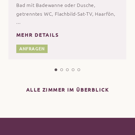
Bad mit Badewanne oder Dusche,
getrenntes WC, Flachbild-Sat-TV, Haarfön,
Kosmetikspiegel, Badetasche mit Bade-
und Saunatücher, für die Zeit Ihres
MEHR DETAILS
Aufenthalts, Bademantel an der Rezeption
erhältlich, WLAN, bequeme
ANFRAGEN
Sitzgelegenheit, Schreibtisch, Zimmersafe,
Holzboden, Loggia oder Balkon oder
Terrasse.
ACHTUNG: Hunde nur nach direkter
ALLE ZIMMER IM ÜBERBLICK
Rücksprache an der Rezeption erlaubt!