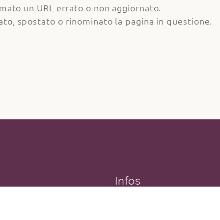
amato un URL errato o non aggiornato.
to, spostato o rinominato la pagina in questione.
Infos
Carinzia/Austria
Carriera
Camere & Pr
Meteo