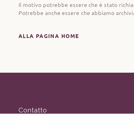
Il motivo potrebbe essere che è stato richi
Potrebbe anche essere che abbiamo archivia
ALLA PAGINA HOME
Contatto
Wasserfallweg 12, 9546 Bad Kleinkirchheim
hotel@eschenhof.at
+43 42 40 82 62