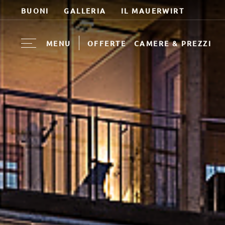
BUONI
GALLERIA
IL MAUERWIRT
MENU
OFFERTE
CAMERE & PREZZI