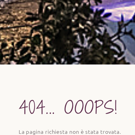
404... OOOPS!
La pagina richiesta non è stata trovata.