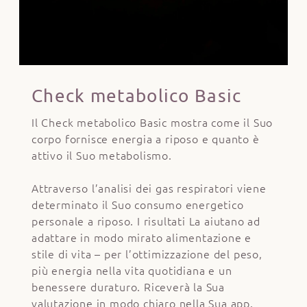
Check metabolico Basic
Il Check metabolico Basic mostra come il Suo
corpo fornisce energia a riposo e quanto è
attivo il Suo metabolismo.
Attraverso l’analisi dei gas respiratori viene
determinato il Suo consumo energetico
personale a riposo. I risultati La aiutano ad
adattare in modo mirato alimentazione e
stile di vita – per l’ottimizzazione del peso,
più energia nella vita quotidiana e un
benessere duraturo. Riceverà la Sua
valutazione in modo chiaro nella Sua app.