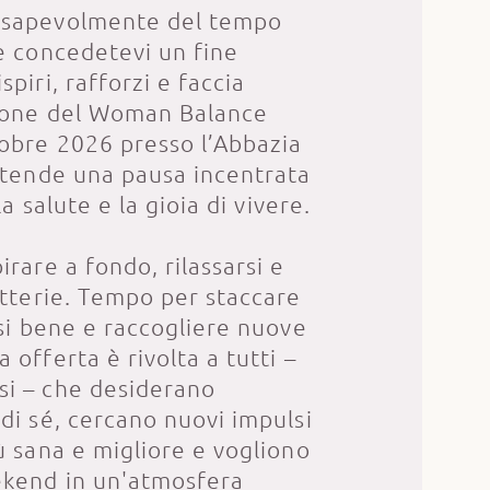
nsapevolmente del tempo
 e concedetevi un fine
spiri, rafforzi e faccia
sione del Woman Balance
tobre 2026 presso l’Abbazia
attende una pausa incentrata
 la salute e la gioia di vivere.
irare a fondo, rilassarsi e
atterie. Tempo per staccare
rsi bene e raccogliere nuove
 offerta è rivolta a tutti –
i – che desiderano
di sé, cercano nuovi impulsi
ù sana e migliore e vogliono
ekend in un'atmosfera