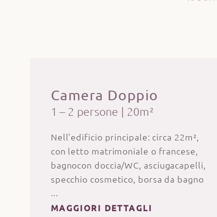
Camera Doppio
1 – 2 persone
|
20m²
Nell’edificio principale: circa 22m²,
con letto matrimoniale o francese,
bagnocon doccia/WC, asciugacapelli,
specchio cosmetico, borsa da bagno
con teli da bagno e da sauna per
tutta la durata del soggiorno,
MAGGIORI DETTAGLI