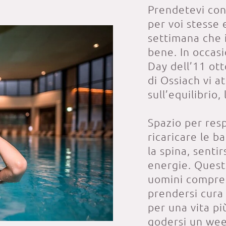
Prendetevi co
per voi stesse
settimana che i
bene. In occa
Day dell’11 ot
di Ossiach vi 
sull’equilibrio,
Spazio per resp
ricaricare le b
la spina, senti
energie. Questa
uomini compres
prendersi cura 
per una vita pi
godersi un we