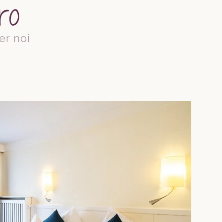
ro
er noi