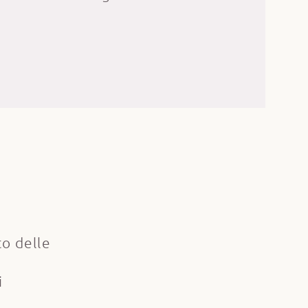
to delle
i