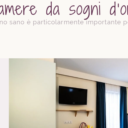
amere da sogni d’o
nno sano è particolarmente importante p