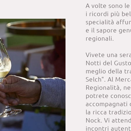
A volte sono le
i ricordi più be
specialità affu
e il sapore gen
regionali.
Vivete una ser
Notti del Gusto
meglio della t
Selch". Al Merc
Regionalità, ne
potrete conosce
accompagnati d
la ricca tradi
Nock. Vi attend
incontri autenti