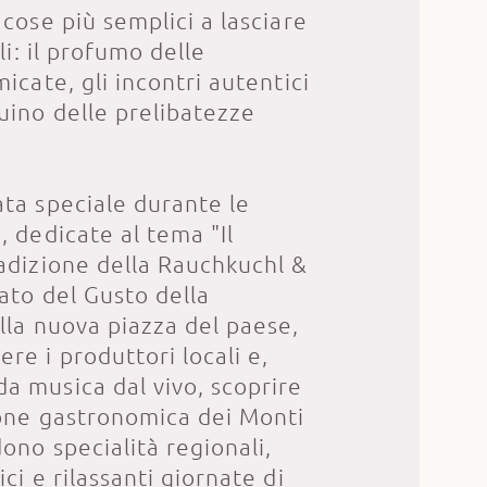
 cose più semplici a lasciare
lli: il profumo delle
micate, gli incontri autentici
uino delle prelibatezze
ata speciale durante le
, dedicate al tema "Il
radizione della Rauchkuchl &
ato del Gusto della
lla nuova piazza del paese,
re i produttori locali e,
a musica dal vivo, scoprire
zione gastronomica dei Monti
ono specialità regionali,
ci e rilassanti giornate di