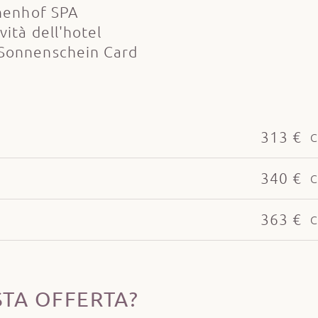
chenhof SPA
ità dell'hotel
 Sonnenschein Card
313 €
C
340 €
C
363 €
C
STA OFFERTA?