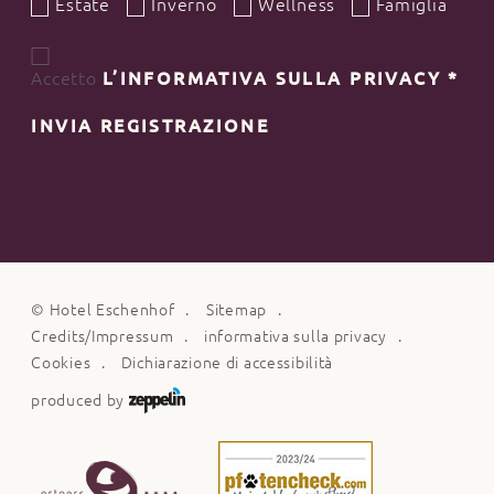
Estate
Inverno
Wellness
Famiglia
Accetto
L’INFORMATIVA SULLA PRIVACY
*
INVIA REGISTRAZIONE
©
Hotel Eschenhof
Sitemap
Credits/Impressum
informativa sulla privacy
Cookies
Dichiarazione di accessibilità
produced by