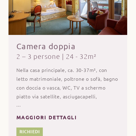
Camera doppia
2 – 3 persone
|
24 - 32m²
Nella casa principale, ca. 30-37m², con
letto matrimoniale, poltrone o sofà, bagno
con doccia o vasca, WC, TV a schermo
piatto via satellite, asciugacapelli,
specchio, cassaforte, WLAN, pavimento
con moquette, balcone o giardino
MAGGIORI DETTAGLI
d'inverno.
ATTENZIONE: i cani non sono ammessi!
RICHIEDI