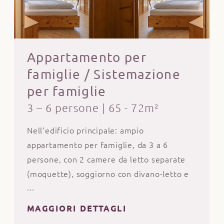
Appartamento per
famiglie / Sistemazione
per famiglie
3 – 6 persone
|
65 - 72m²
Nell’edificio principale: ampio
appartamento per famiglie, da 3 a 6
persone, con 2 camere da letto separate
(moquette), soggiorno con divano-letto e
scrivania (pavimento in laminato),
cassaforte, 3 bagni di cui 2 con doccia e
MAGGIORI DETTAGLI
WC e 1 con vasca e WC, asciugacapelli,